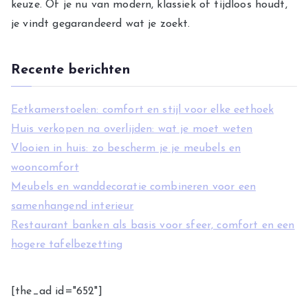
keuze. Of je nu van modern, klassiek of tijdloos houdt,
e
je vindt gegarandeerd wat je zoekt.
ë
n
Recente berichten
Eetkamerstoelen: comfort en stijl voor elke eethoek
Huis verkopen na overlijden: wat je moet weten
Vlooien in huis: zo bescherm je je meubels en
wooncomfort
Meubels en wanddecoratie combineren voor een
samenhangend interieur
Restaurant banken als basis voor sfeer, comfort en een
hogere tafelbezetting
[the_ad id="652"]