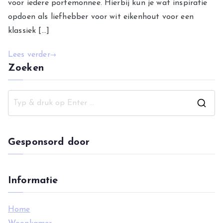
voor iedere portemonnee. Hierbij kun je wat inspiratie
opdoen als liefhebber voor wit eikenhout voor een
klassiek […]
Lees verder
Zoeken
Z
o
e
Gesponsord door
k
n
a
Informatie
a
r
Home
: