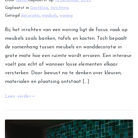
Door
admin
Geplaatst op
18 december 2025
Geplaatst in
Gastblog
,
Inrichting
Getagd
decoratie
,
meubels
,
woning
Bij het inrichten van een woning ligt de focus vaak op
meubels zoals banken, tafels en kasten. Toch bepaalt
de samenhang tussen meubels en wanddecoratie in
grote mate hoe een ruimte wordt ervaren. Een interieur
voelt pas echt af wanneer losse elementen elkaar
versterken. Door bewust na te denken over kleuren,
materialen en plaatsing ontstaat […]
Lees verder