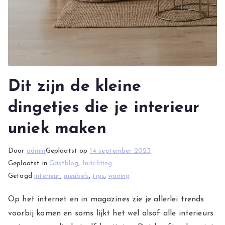
Dit zijn de kleine
dingetjes die je interieur
uniek maken
Door
admin
Geplaatst op
14 september 2023
Geplaatst in
Gastblog
,
Inrichting
Getagd
interieur
,
meubels
,
tips
,
woning
Op het internet en in magazines zie je allerlei trends
voorbij komen en soms lijkt het wel alsof alle interieurs