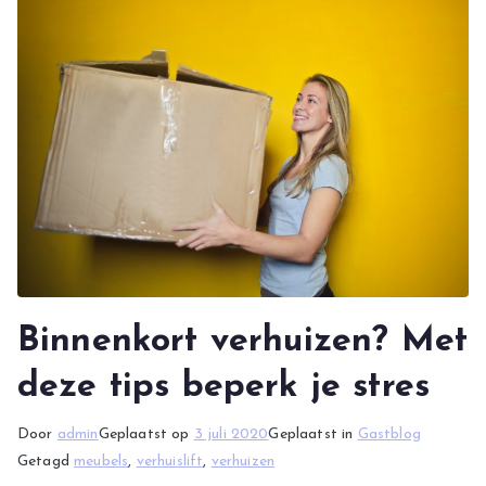
Binnenkort verhuizen? Met
deze tips beperk je stres
Door
admin
Geplaatst op
3 juli 2020
Geplaatst in
Gastblog
Getagd
meubels
,
verhuislift
,
verhuizen