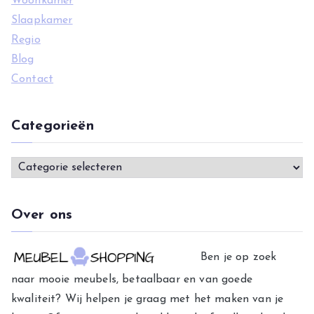
Woonkamer
Slaapkamer
Regio
Blog
Contact
Categorieën
C
a
t
Over ons
e
g
Ben je op zoek
o
naar mooie meubels, betaalbaar en van goede
r
kwaliteit? Wij helpen je graag met het maken van je
i