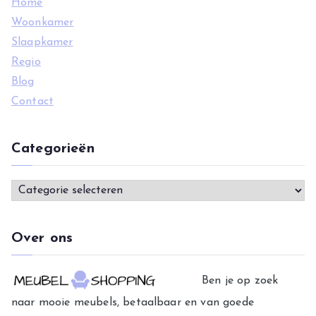
Home
:
Woonkamer
Slaapkamer
Regio
Blog
Contact
Categorieën
C
a
t
Over ons
e
g
Ben je op zoek
o
naar mooie meubels, betaalbaar en van goede
r