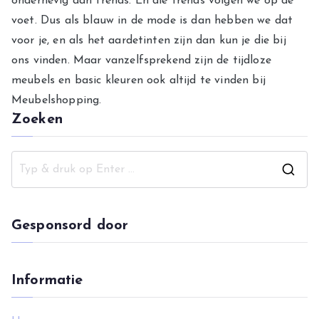
onderhevig aan trends. En die trends volgen we op de
voet. Dus als blauw in de mode is dan hebben we dat
voor je, en als het aardetinten zijn dan kun je die bij
ons vinden. Maar vanzelfsprekend zijn de tijdloze
meubels en basic kleuren ook altijd te vinden bij
Meubelshopping.
Zoeken
Z
o
e
Gesponsord door
k
n
a
Informatie
a
r