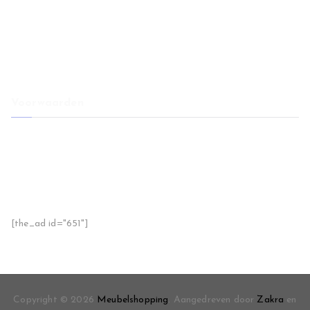
Meubels en wanddecoratie combineren voor een samenhangend
interieur
Restaurant banken als basis voor sfeer, comfort en een hogere
tafelbezetting
Voorwaarden
Voorwaarden
Disclaimer
Privacy
Sitemap
Handige tips
[the_ad id="651"]
Copyright © 2026
Meubelshopping
. Aangedreven door
Zakra
en