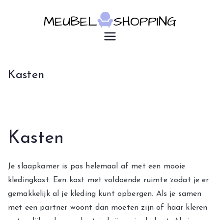
Ga
naar
de
u7183p16603
Meubelsho
inhoud
pping
Kasten
Kasten
Je slaapkamer is pas helemaal af met een mooie
kledingkast. Een kast met voldoende ruimte zodat je er
gemakkelijk al je kleding kunt opbergen. Als je samen
met een partner woont dan moeten zijn of haar kleren