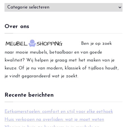
C
a
t
Over ons
e
g
Ben je op zoek
o
naar mooie meubels, betaalbaar en van goede
r
kwaliteit? Wij helpen je graag met het maken van je
i
keuze. Of je nu van modern, klassiek of tijdloos houdt,
e
je vindt gegarandeerd wat je zoekt.
ë
n
Recente berichten
Eetkamerstoelen: comfort en stijl voor elke eethoek
Huis verkopen na overlijden: wat je moet weten