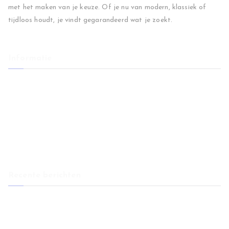
met het maken van je keuze. Of je nu van modern, klassiek of
tijdloos houdt, je vindt gegarandeerd wat je zoekt.
Informatie
Home
Woonkamer
Slaapkamer
Regio
Blog
Contact
Recente berichten
Eetkamerstoelen: comfort en stijl voor elke eethoek
Huis verkopen na overlijden: wat je moet weten
Vlooien in huis: zo bescherm je je meubels en wooncomfort