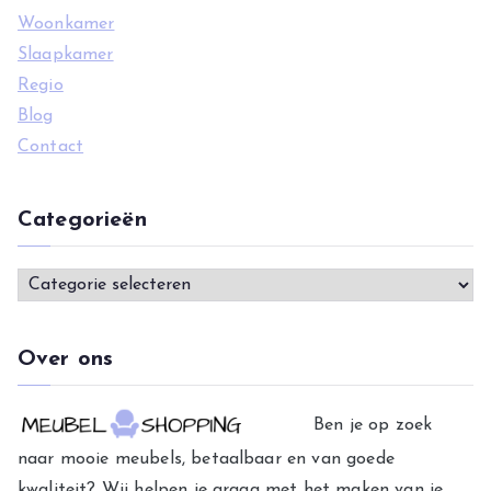
:
Woonkamer
Slaapkamer
Regio
Blog
Contact
Categorieën
C
a
t
Over ons
e
g
Ben je op zoek
o
naar mooie meubels, betaalbaar en van goede
r
kwaliteit? Wij helpen je graag met het maken van je