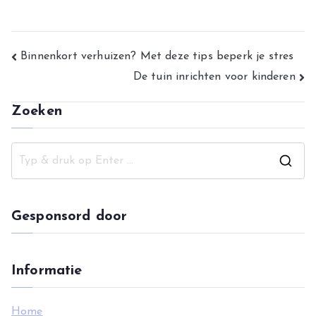
Bericht
Binnenkort verhuizen? Met deze tips beperk je stres
De tuin inrichten voor kinderen
navigatie
Zoeken
Z
o
e
Gesponsord door
k
n
a
Informatie
a
r
Home