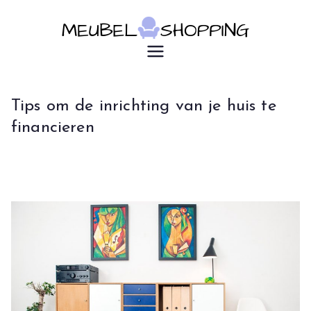
Ga
naar
de
u7183p16603
Meubelsho
inhoud
pping
Tips om de inrichting van je huis te
financieren