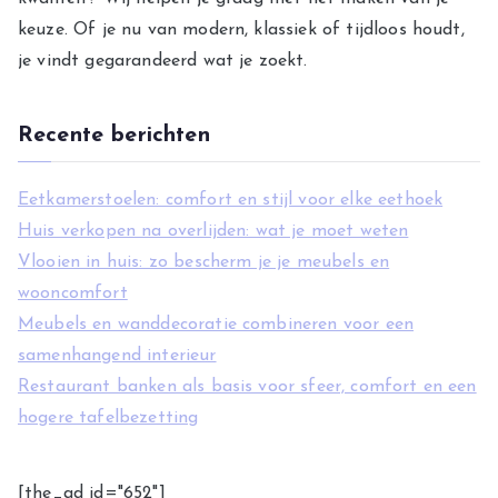
i
keuze. Of je nu van modern, klassiek of tijdloos houdt,
e
je vindt gegarandeerd wat je zoekt.
ë
n
Recente berichten
Eetkamerstoelen: comfort en stijl voor elke eethoek
Huis verkopen na overlijden: wat je moet weten
Vlooien in huis: zo bescherm je je meubels en
wooncomfort
Meubels en wanddecoratie combineren voor een
samenhangend interieur
Restaurant banken als basis voor sfeer, comfort en een
hogere tafelbezetting
[the_ad id="652"]