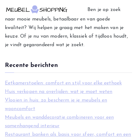
g
Ben je op zoek
o
naar mooie meubels, betaalbaar en van goede
r
kwaliteit? Wij helpen je graag met het maken van je
i
keuze. Of je nu van modern, klassiek of tijdloos houdt,
e
je vindt gegarandeerd wat je zoekt.
ë
n
Recente berichten
Eetkamerstoelen: comfort en stijl voor elke eethoek
Huis verkopen na overlijden: wat je moet weten
Vlooien in huis: zo bescherm je je meubels en
wooncomfort
Meubels en wanddecoratie combineren voor een
samenhangend interieur
Restaurant banken als basis voor sfeer, comfort en een