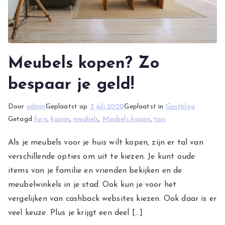
Meubels kopen? Zo
bespaar je geld!
Door
admin
Geplaatst op
3 juli 2020
Geplaatst in
Gastblog
Getagd
furn
,
kopen
,
meubels
,
Meubels kopen
,
tips
Als je meubels voor je huis wilt kopen, zijn er tal van
verschillende opties om uit te kiezen. Je kunt oude
items van je familie en vrienden bekijken en de
meubelwinkels in je stad. Ook kun je voor het
vergelijken van cashback websites kiezen. Ook daar is er
veel keuze. Plus je krijgt een deel […]