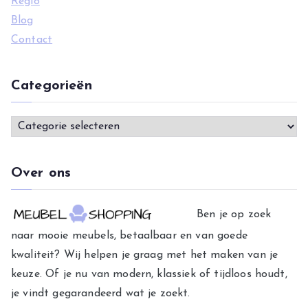
Regio
Blog
Contact
Categorieën
C
a
t
Over ons
e
g
Ben je op zoek
o
naar mooie meubels, betaalbaar en van goede
r
kwaliteit? Wij helpen je graag met het maken van je
i
keuze. Of je nu van modern, klassiek of tijdloos houdt,
e
je vindt gegarandeerd wat je zoekt.
ë