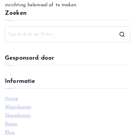
inrichting helemaal af te maken.
Zoeken
Z
o
e
Gesponsord door
k
n
a
Informatie
a
r
Home
:
Woonkamer
Slaapkamer
Regio
Blog