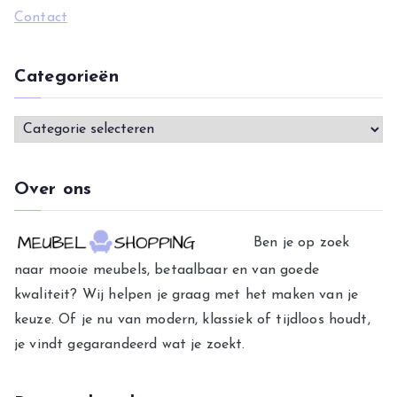
Contact
Categorieën
C
a
t
Over ons
e
g
Ben je op zoek
o
naar mooie meubels, betaalbaar en van goede
r
kwaliteit? Wij helpen je graag met het maken van je
i
keuze. Of je nu van modern, klassiek of tijdloos houdt,
e
je vindt gegarandeerd wat je zoekt.
ë
n