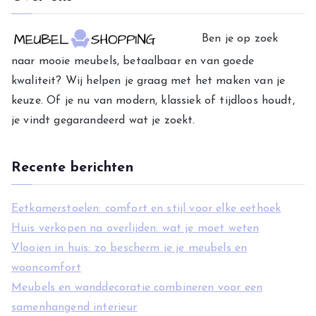
e
g
Ben je op zoek
o
naar mooie meubels, betaalbaar en van goede
r
kwaliteit? Wij helpen je graag met het maken van je
i
keuze. Of je nu van modern, klassiek of tijdloos houdt,
e
je vindt gegarandeerd wat je zoekt.
ë
n
Recente berichten
Eetkamerstoelen: comfort en stijl voor elke eethoek
Huis verkopen na overlijden: wat je moet weten
Vlooien in huis: zo bescherm je je meubels en
wooncomfort
Meubels en wanddecoratie combineren voor een
samenhangend interieur