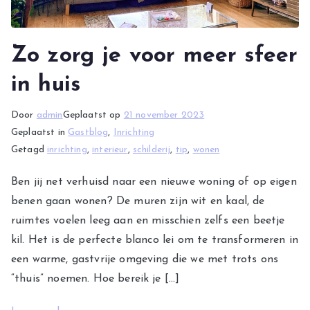
Zo zorg je voor meer sfeer
in huis
Door
admin
Geplaatst op
21 november 2023
Geplaatst in
Gastblog
,
Inrichting
Getagd
inrichting
,
interieur
,
schilderij
,
tip
,
wonen
Ben jij net verhuisd naar een nieuwe woning of op eigen
benen gaan wonen? De muren zijn wit en kaal, de
ruimtes voelen leeg aan en misschien zelfs een beetje
kil. Het is de perfecte blanco lei om te transformeren in
een warme, gastvrije omgeving die we met trots ons
“thuis” noemen. Hoe bereik je […]