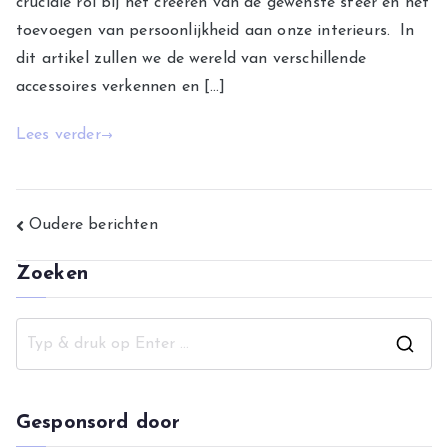
cruciale rol bij het creëren van de gewenste sfeer en het
toevoegen van persoonlijkheid aan onze interieurs. In
dit artikel zullen we de wereld van verschillende
accessoires verkennen en […]
Lees verder
Berichtennavigatie
Oudere berichten
Zoeken
Z
o
e
Gesponsord door
k