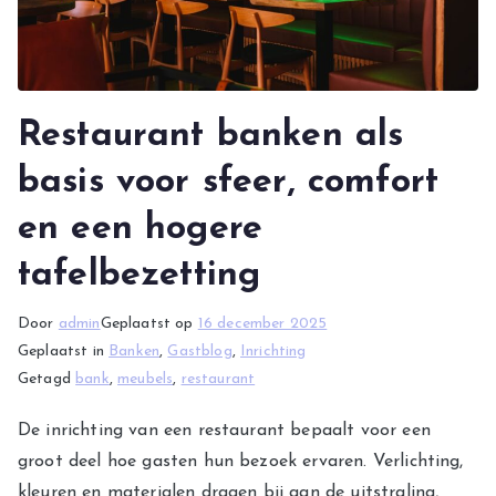
Restaurant banken als
basis voor sfeer, comfort
en een hogere
tafelbezetting
Door
admin
Geplaatst op
16 december 2025
Geplaatst in
Banken
,
Gastblog
,
Inrichting
Getagd
bank
,
meubels
,
restaurant
De inrichting van een restaurant bepaalt voor een
groot deel hoe gasten hun bezoek ervaren. Verlichting,
kleuren en materialen dragen bij aan de uitstraling,