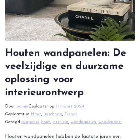
Houten wandpanelen: De
veelzijdige en duurzame
oplossing voor
interieurontwerp
Door
admin
Geplaatst op
11 maart 2024
Geplaatst in
Hout
,
Inrichting
,
Trends
Getagd
akupanel
,
hout
,
interieur
,
wandpanelen
,
woodypanel
Houten wandpanelen hebben de laatste jaren een