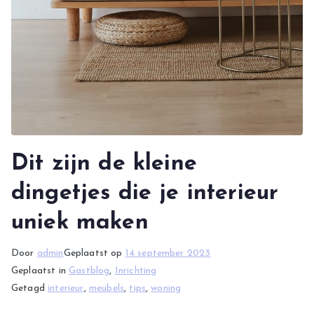
Dit zijn de kleine
dingetjes die je interieur
uniek maken
Door
admin
Geplaatst op
14 september 2023
Geplaatst in
Gastblog
,
Inrichting
Getagd
interieur
,
meubels
,
tips
,
woning