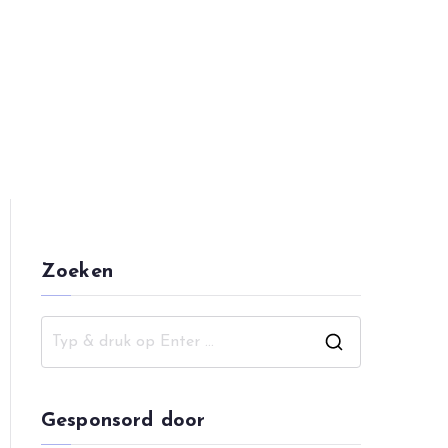
pping
Zoeken
Z
o
e
Gesponsord door
k