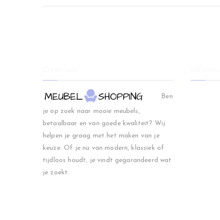
navigatie
Over ons
Informa
Home
Ben
Woonkam
je op zoek naar mooie meubels,
Slaapkam
betaalbaar en van goede kwaliteit? Wij
Regio
helpen je graag met het maken van je
Blog
keuze. Of je nu van modern, klassiek of
Contact
tijdloos houdt, je vindt gegarandeerd wat
je zoekt.