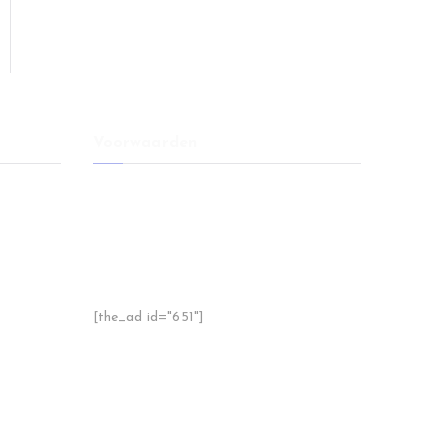
Voorwaarden
l voor
Voorwaarden
Disclaimer
 je moet
Privacy
Sitemap
e meubels
Handige tips
[the_ad id="651"]
ineren
 sfeer,
tting