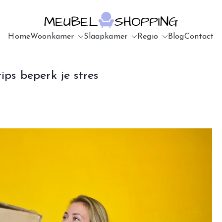
Home
Woonkamer
Slaapkamer
Meubelsho
u7183p16603
Regio
Blog
Contact
ips beperk je stres