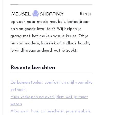
e
g
Ben je
o
op zoek naar mooie meubels, betaalbaar
r
en van goede kwaliteit? Wij helpen je
i
graag met het maken van je keuze. Of je
e
nu van modern, klassiek of tijdloos houdt,
ë
je vindt gegarandeerd wat je zoekt.
n
Recente berichten
Eetkamerstoelen: comfort en stijl voor elke
eethoek
Huis verkopen na overlijden: wat je moet
weten
Vlooien in huis: zo bescherm je je meubels