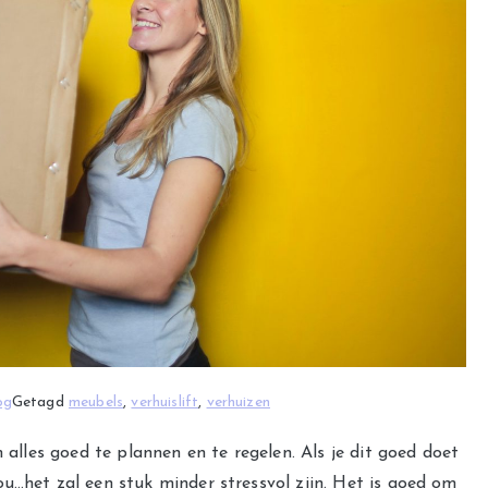
og
Getagd
meubels
,
verhuislift
,
verhuizen
m alles goed te plannen en te regelen. Als je dit goed doet
u…het zal een stuk minder stressvol zijn. Het is goed om