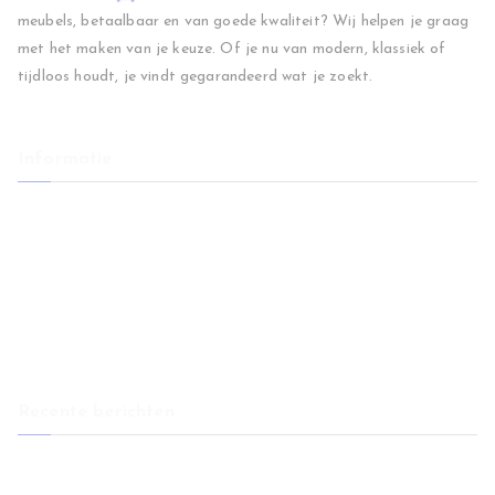
meubels, betaalbaar en van goede kwaliteit? Wij helpen je graag
met het maken van je keuze. Of je nu van modern, klassiek of
tijdloos houdt, je vindt gegarandeerd wat je zoekt.
Informatie
Home
Woonkamer
Slaapkamer
Regio
Blog
Contact
Recente berichten
Eetkamerstoelen: comfort en stijl voor elke eethoek
Huis verkopen na overlijden: wat je moet weten