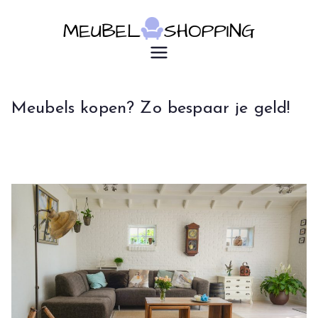
Ga
naar
de
u7183p16603
Meubelsho
inhoud
pping
Meubels kopen? Zo bespaar je geld!