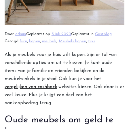
Door
admin
Geplaatst op
3 juli 2020
Geplaatst in
Gastblog
Getagd
furn
,
kopen
,
meubels
,
Meubels kopen
,
tips
Als je meubels voor je huis wilt kopen, zijn er tal van
verschillende opties om uit te kiezen. Je kunt oude
items van je familie en vrienden bekijken en de
meubelwinkels in je stad. Ook kun je voor het
vergelijken van cashback
websites kiezen. Ook daar is er
veel keuze. Plus je krijgt een deel van het
aankoopbedrag terug.
Oude meubels om geld te