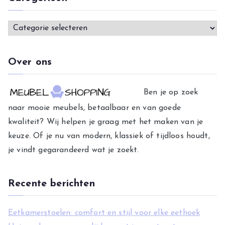
C
a
t
Over ons
e
g
Ben je op zoek
o
naar mooie meubels, betaalbaar en van goede
r
kwaliteit? Wij helpen je graag met het maken van je
i
keuze. Of je nu van modern, klassiek of tijdloos houdt,
e
je vindt gegarandeerd wat je zoekt.
ë
n
Recente berichten
Eetkamerstoelen: comfort en stijl voor elke eethoek