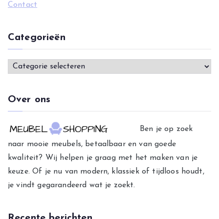
Contact
Categorieën
C
a
t
Over ons
e
g
Ben je op zoek
o
naar mooie meubels, betaalbaar en van goede
r
kwaliteit? Wij helpen je graag met het maken van je
i
keuze. Of je nu van modern, klassiek of tijdloos houdt,
e
je vindt gegarandeerd wat je zoekt.
ë
n
Recente berichten