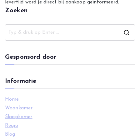
levertijd word je direct bij aankoop geïnformeerd.
Zoeken
Z
o
e
Gesponsord door
k
n
a
Informatie
a
r
Home
:
Woonkamer
Slaapkamer
Regio
Blog