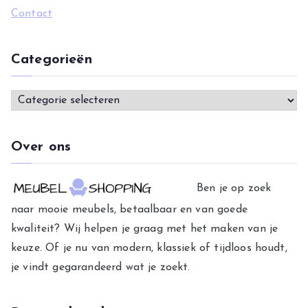
Contact
Categorieën
C
a
t
Over ons
e
g
Ben je op zoek
o
naar mooie meubels, betaalbaar en van goede
r
kwaliteit? Wij helpen je graag met het maken van je
i
keuze. Of je nu van modern, klassiek of tijdloos houdt,
e
je vindt gegarandeerd wat je zoekt.
ë
n