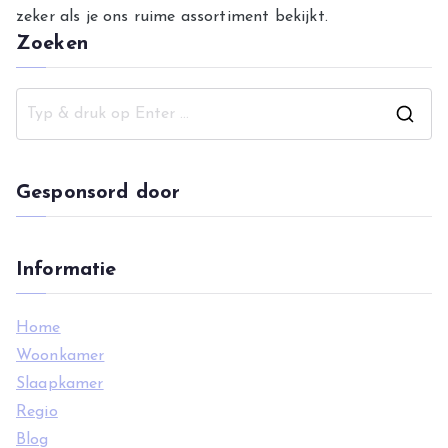
zeker als je ons ruime assortiment bekijkt.
Zoeken
Z
o
e
Gesponsord door
k
n
a
Informatie
a
r
Home
:
Woonkamer
Slaapkamer
Regio
Blog