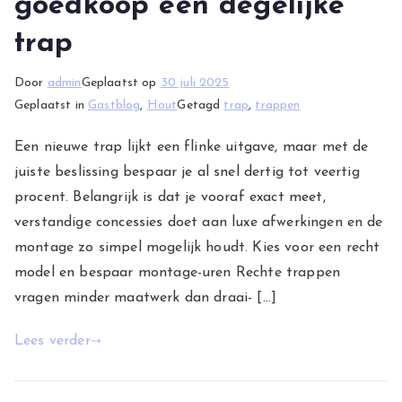
goedkoop een degelijke
trap
Door
admin
Geplaatst op
30 juli 2025
Geplaatst in
Gastblog
,
Hout
Getagd
trap
,
trappen
Een nieuwe trap lijkt een flinke uitgave, maar met de
juiste beslissing bespaar je al snel dertig tot veertig
procent. Belangrijk is dat je vooraf exact meet,
verstandige concessies doet aan luxe afwerkingen en de
montage zo simpel mogelijk houdt. Kies voor een recht
model en bespaar montage-uren Rechte trappen
vragen minder maatwerk dan draai- […]
Lees verder