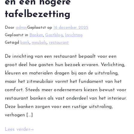
en een hogere
tafelbezetting
Door
admin
Geplaatst op
16 december 2025
Geplaatst in
Banken
,
Gastblog
,
Inrichting
Getagd
bank
,
meubels
,
restaurant
De inrichting van een restaurant bepaalt voor een
groot deel hoe gasten hun bezoek ervaren. Verlichting,
kleuren en materialen dragen bij aan de uitstraling,
maar het zitmeubilair vormt het fundament van het
comfort. Steeds meer ondernemers kiezen bewust voor
restaurant banken als vast onderdeel van het interieur.
Deze banken zorgen voor een rustige uitstraling,
verhogen […]
Lees verder