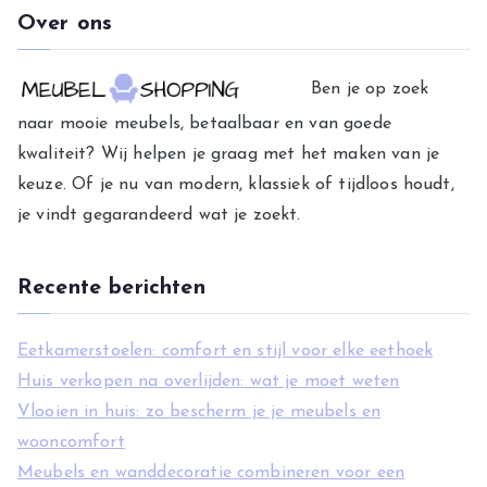
t
Over ons
e
g
Ben je op zoek
o
naar mooie meubels, betaalbaar en van goede
r
kwaliteit? Wij helpen je graag met het maken van je
i
keuze. Of je nu van modern, klassiek of tijdloos houdt,
e
je vindt gegarandeerd wat je zoekt.
ë
n
Recente berichten
Eetkamerstoelen: comfort en stijl voor elke eethoek
Huis verkopen na overlijden: wat je moet weten
Vlooien in huis: zo bescherm je je meubels en
wooncomfort
Meubels en wanddecoratie combineren voor een