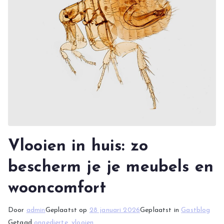
Vlooien in huis: zo
bescherm je je meubels en
wooncomfort
Door
admin
Geplaatst op
28 januari 2026
Geplaatst in
Gastblog
Getagd
ongedierte
,
vlooien