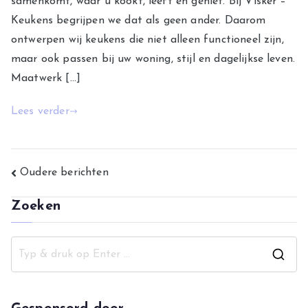
samenkomt, waar u kookt, leeft en geniet. Bij Visker –
Keukens begrijpen we dat als geen ander. Daarom
ontwerpen wij keukens die niet alleen functioneel zijn,
maar ook passen bij uw woning, stijl en dagelijkse leven.
Maatwerk […]
Lees verder
Berichtennavigatie
Oudere berichten
Zoeken
Z
o
e