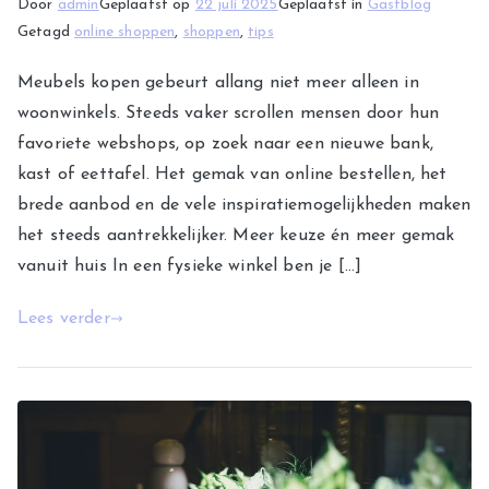
Door
admin
Geplaatst op
22 juli 2025
Geplaatst in
Gastblog
Getagd
online shoppen
,
shoppen
,
tips
Meubels kopen gebeurt allang niet meer alleen in
woonwinkels. Steeds vaker scrollen mensen door hun
favoriete webshops, op zoek naar een nieuwe bank,
kast of eettafel. Het gemak van online bestellen, het
brede aanbod en de vele inspiratiemogelijkheden maken
het steeds aantrekkelijker. Meer keuze én meer gemak
vanuit huis In een fysieke winkel ben je […]
Lees verder