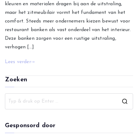
kleuren en materialen dragen bij aan de uitstraling,
maar het zitmeubilair vormt het fundament van het
comfort. Steeds meer ondernemers kiezen bewust voor
restaurant banken als vast onderdeel van het interieur.
Deze banken zorgen voor een rustige uitstraling,
verhogen […]
Lees verder
Zoeken
Z
o
e
Gesponsord door
k