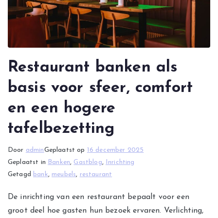
Restaurant banken als
basis voor sfeer, comfort
en een hogere
tafelbezetting
Door
admin
Geplaatst op
16 december 2025
Geplaatst in
Banken
,
Gastblog
,
Inrichting
Getagd
bank
,
meubels
,
restaurant
De inrichting van een restaurant bepaalt voor een
groot deel hoe gasten hun bezoek ervaren. Verlichting,