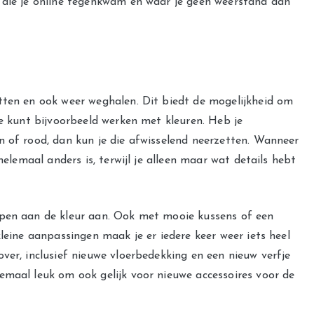
 die je online tegenkwam en waar je geen weerstand aan
tten en ook weer weghalen. Dit biedt de mogelijkheid om
Je kunt bijvoorbeeld werken met kleuren. Heb je
n of rood, dan kun je die afwisselend neerzetten. Wanneer
helemaal anders is, terwijl je alleen maar wat details hebt
open aan de kleur aan. Ook met mooie kussens of een
kleine aanpassingen maak je er iedere keer weer iets heel
ver, inclusief nieuwe vloerbedekking en een nieuw verfje
emaal leuk om ook gelijk voor nieuwe accessoires voor de