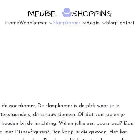
Home
Woonkamer
Slaapkamer
Meubelsho
u7183p16603
Regio
Blog
Contact
 de woonkamer. De slaapkamer is de plek waar je je
tenstaanders, dit is jouw domein. Of dat van jou en je
houden bij de inrichting. Willen jullie een paars bed? Dan
hting met Disneyfiguren? Dan koop je die gewoon. Het kan