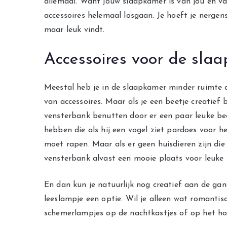
allemaal. Want jouw slaapkamer is van jou en va
accessoires helemaal losgaan. Je hoeft je nergen
maar leuk vindt.
Accessoires voor de slaa
Meestal heb je in de slaapkamer minder ruimte
van accessoires. Maar als je een beetje creatief b
vensterbank benutten door er een paar leuke bee
hebben die als hij een vogel ziet pardoes voor h
moet rapen. Maar als er geen huisdieren zijn die
vensterbank alvast een mooie plaats voor leuke 
En dan kun je natuurlijk nog creatief aan de gang
leeslampje een optie. Wil je alleen wat romantis
schemerlampjes op de nachtkastjes of op het hoo