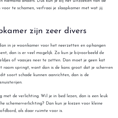
n niemand anders. Dus kun je bij het uitzoeken van de
s voor te schamen, verfraai je slaapkamer met wat jij
pkamer zijn zeer divers
 dan in je woonkamer voor het neerzetten en ophangen
ent, dan is er veel mogelijk. Zo kun je bijvoorbeeld de
ldjes of vaasjes neer te zetten. Dan moet je geen kat
et raam springt, want dan is de kans groot dat je scherven
 dit soort schade kunnen aanrichten, dan is de
snuisterijen.
 met de verlichting. Wil je in bed lezen, dan is een leuk
che schemerverlichting? Dan kun je kiezen voor kleine
fdbord, als daar ruimte voor is.