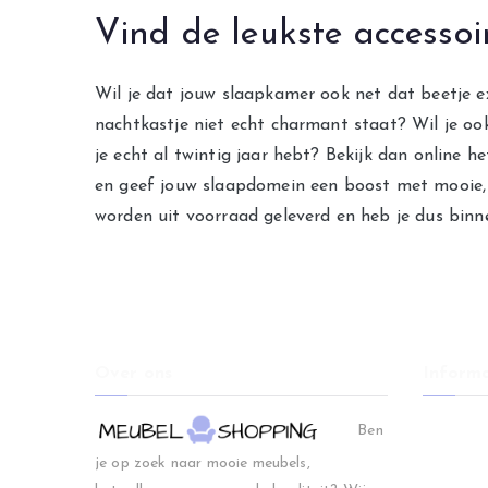
Vind de leukste accessoi
Wil je dat jouw slaapkamer ook net dat beetje ex
nachtkastje niet echt charmant staat? Wil je oo
je echt al twintig jaar hebt? Bekijk dan online 
en geef jouw slaapdomein een boost met mooie, l
worden uit voorraad geleverd en heb je dus binne
Over ons
Informa
Home
Ben
Woonkam
je op zoek naar mooie meubels,
Slaapkam