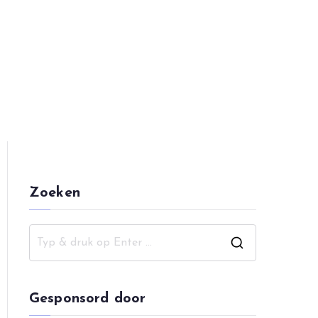
pping
Zoeken
Z
o
e
Gesponsord door
k