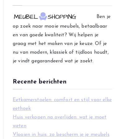
e
g
Ben je
o
op zoek naar mooie meubels, betaalbaar
r
en van goede kwaliteit? Wij helpen je
i
graag met het maken van je keuze. Of je
e
nu van modern, klassiek of tijdloos houdt,
ë
je vindt gegarandeerd wat je zoekt.
n
Recente berichten
Eetkamerstoelen: comfort en stijl voor elke
eethoek
Huis verkopen na overlijden: wat je moet
weten
Vlooien in huis: zo bescherm je je meubels