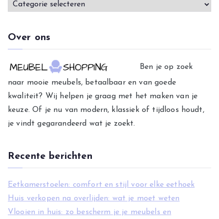
C
a
t
Over ons
e
g
Ben je op zoek
o
naar mooie meubels, betaalbaar en van goede
r
kwaliteit? Wij helpen je graag met het maken van je
i
keuze. Of je nu van modern, klassiek of tijdloos houdt,
e
je vindt gegarandeerd wat je zoekt.
ë
n
Recente berichten
Eetkamerstoelen: comfort en stijl voor elke eethoek
Huis verkopen na overlijden: wat je moet weten
Vlooien in huis: zo bescherm je je meubels en