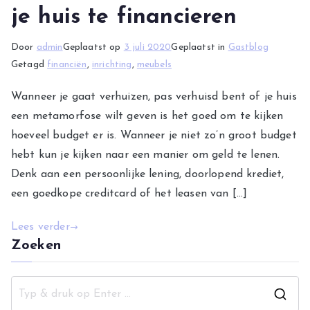
je huis te financieren
Door
admin
Geplaatst op
3 juli 2020
Geplaatst in
Gastblog
Getagd
financiën
,
inrichting
,
meubels
Wanneer je gaat verhuizen, pas verhuisd bent of je huis
een metamorfose wilt geven is het goed om te kijken
hoeveel budget er is. Wanneer je niet zo’n groot budget
hebt kun je kijken naar een manier om geld te lenen.
Denk aan een persoonlijke lening, doorlopend krediet,
een goedkope creditcard of het leasen van […]
Lees verder
Zoeken
Z