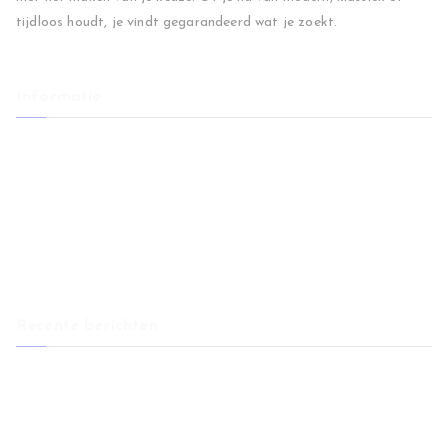
tijdloos houdt, je vindt gegarandeerd wat je zoekt.
Informatie
Home
Woonkamer
Slaapkamer
Regio
Blog
Contact
Recente berichten
Eetkamerstoelen: comfort en stijl voor elke eethoek
Huis verkopen na overlijden: wat je moet weten
Vlooien in huis: zo bescherm je je meubels en wooncomfort