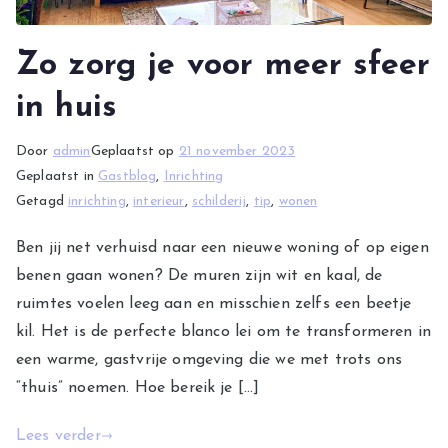
Zo zorg je voor meer sfeer
in huis
Door
admin
Geplaatst op
21 november 2023
Geplaatst in
Gastblog
,
Inrichting
Getagd
inrichting
,
interieur
,
schilderij
,
tip
,
wonen
Ben jij net verhuisd naar een nieuwe woning of op eigen
benen gaan wonen? De muren zijn wit en kaal, de
ruimtes voelen leeg aan en misschien zelfs een beetje
kil. Het is de perfecte blanco lei om te transformeren in
een warme, gastvrije omgeving die we met trots ons
“thuis” noemen. Hoe bereik je […]
Lees verder