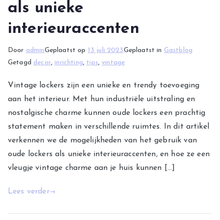
als unieke
interieuraccenten
Door
admin
Geplaatst op
13 juli 2023
Geplaatst in
Gastblog
Getagd
decor
,
inrichting
,
tips
,
vintage
Vintage lockers zijn een unieke en trendy toevoeging
aan het interieur. Met hun industriële uitstraling en
nostalgische charme kunnen oude lockers een prachtig
statement maken in verschillende ruimtes. In dit artikel
verkennen we de mogelijkheden van het gebruik van
oude lockers als unieke interieuraccenten, en hoe ze een
vleugje vintage charme aan je huis kunnen […]
Lees verder