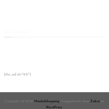
Meubels en wanddecoratie combineren voor een samenhangend
interieur
Restaurant banken als basis voor sfeer, comfort en een hogere
tafelbezetting
Voorwaarden
Voorwaarden
Disclaimer
Privacy
Sitemap
Handige tips
[the_ad id="651"]
Copyright © 2026
Meubelshopping
. Aangedreven door
Zakra
en
WordPress
.