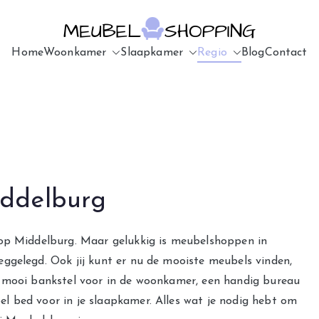
Home
Woonkamer
Slaapkamer
Meubelsho
u7183p16603
Regio
Blog
Contact
ddelburg
 op Middelburg. Maar gelukkig is meubelshoppen in
ggelegd. Ook jij kunt er nu de mooiste meubels vinden,
n mooi bankstel voor in de woonkamer, een handig bureau
l bed voor in je slaapkamer. Alles wat je nodig hebt om