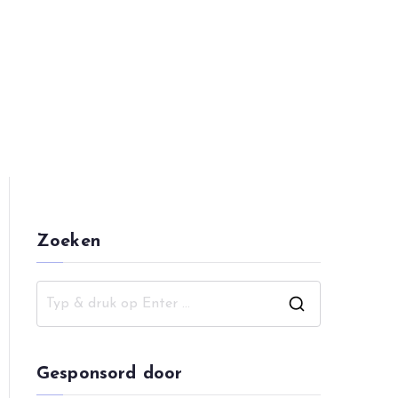
pping
Zoeken
Z
o
e
Gesponsord door
k