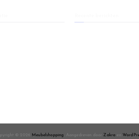
tie
Recente berichten
Eetkamerstoelen: comfort en stij
er
elke eethoek
er
Huis verkopen na overlijden: wat
weten
Vlooien in huis: zo bescherm je j
en wooncomfort
Meubels en wanddecoratie comb
voor een samenhangend interieur
Restaurant banken als basis voor
comfort en een hogere tafelbeze
pyright © 2026
Meubelshopping
. Aangedreven door
Zakra
en
WordPr