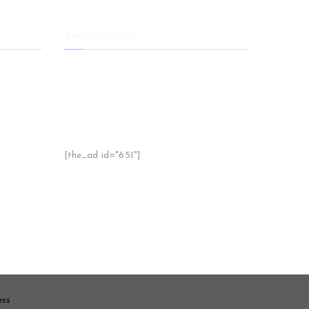
Voorwaarden
l voor
Voorwaarden
Disclaimer
 je moet
Privacy
Sitemap
e meubels
Handige tips
[the_ad id="651"]
ineren
 sfeer,
tting
ess
.