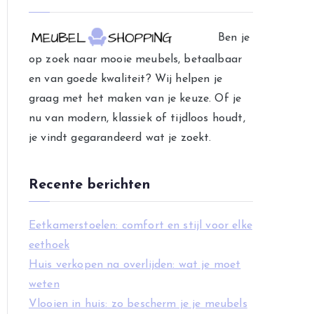
e
g
Ben je
o
op zoek naar mooie meubels, betaalbaar
r
en van goede kwaliteit? Wij helpen je
i
graag met het maken van je keuze. Of je
e
nu van modern, klassiek of tijdloos houdt,
ë
je vindt gegarandeerd wat je zoekt.
n
Recente berichten
Eetkamerstoelen: comfort en stijl voor elke
eethoek
Huis verkopen na overlijden: wat je moet
weten
Vlooien in huis: zo bescherm je je meubels