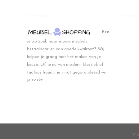
Over ons
Informa
Home
Ben
Woonkam
je op zoek naar mooie meubels,
Slaapkam
betaalbaar en van goede kwaliteit? Wij
Regio
helpen je graag met het maken van je
Blog
keuze. Of je nu van modern, klassiek of
Contact
tijdloos houdt, je vindt gegarandeerd wat
je zoekt.
Co