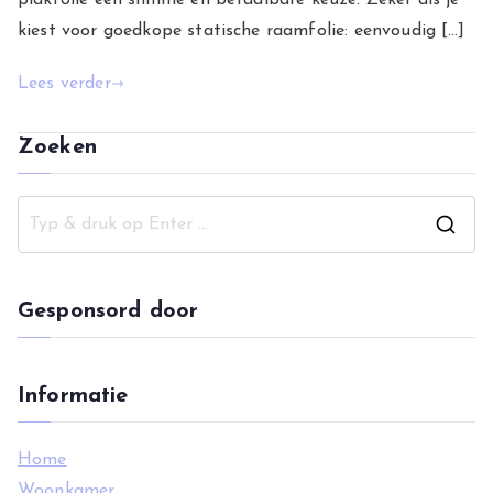
kiest voor goedkope statische raamfolie: eenvoudig […]
Lees verder
Zoeken
Z
o
e
Gesponsord door
k
n
a
Informatie
a
r
Home
:
Woonkamer