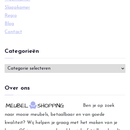
Slaapkamer
Regio
Blog
Contact
Categorieën
C
a
t
Over ons
e
g
Ben je op zoek
o
naar mooie meubels, betaalbaar en van goede
r
kwaliteit? Wij helpen je graag met het maken van je
i