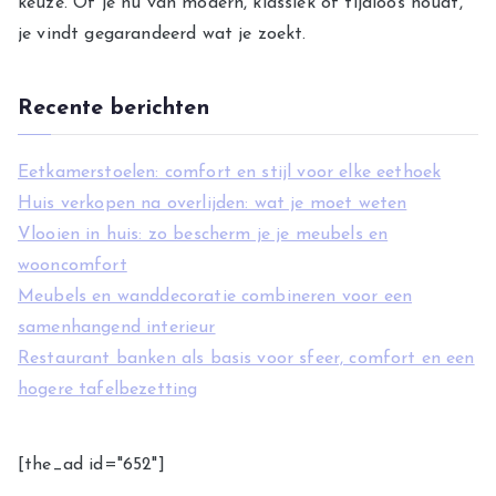
keuze. Of je nu van modern, klassiek of tijdloos houdt,
e
je vindt gegarandeerd wat je zoekt.
ë
n
Recente berichten
Eetkamerstoelen: comfort en stijl voor elke eethoek
Huis verkopen na overlijden: wat je moet weten
Vlooien in huis: zo bescherm je je meubels en
wooncomfort
Meubels en wanddecoratie combineren voor een
samenhangend interieur
Restaurant banken als basis voor sfeer, comfort en een
hogere tafelbezetting
[the_ad id="652"]