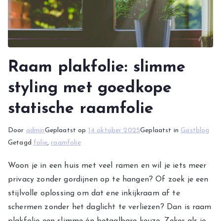
Raam plakfolie: slimme
styling met goedkope
statische raamfolie
Door
admin
Geplaatst op
14 oktober 2025
Geplaatst in
Gastblog
Getagd
folie
,
raamfolie
Woon je in een huis met veel ramen en wil je iets meer
privacy zonder gordijnen op te hangen? Of zoek je een
stijlvolle oplossing om dat ene inkijkraam af te
schermen zonder het daglicht te verliezen? Dan is raam
plakfolie een slimme én betaalbare keuze. Zeker als je