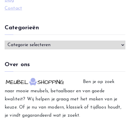
Blog
Contact
Categorieën
C
a
t
Over ons
e
g
Ben je op zoek
o
naar mooie meubels, betaalbaar en van goede
r
kwaliteit? Wij helpen je graag met het maken van je
i
keuze. Of je nu van modern, klassiek of tijdloos houdt,
e
je vindt gegarandeerd wat je zoekt.
ë
n