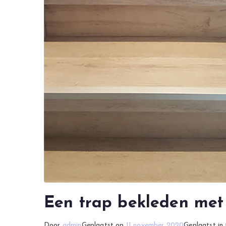
Een trap bekleden me
Door
admin
Geplaatst op
11 november 2020
Geplaatst in