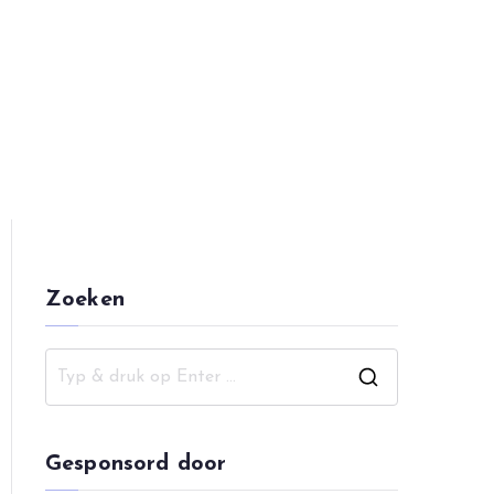
pping
Zoeken
Z
o
e
Gesponsord door
k