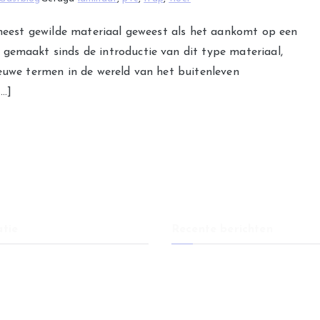
t meest gewilde materiaal geweest als het aankomt op een
gemaakt sinds de introductie van dit type materiaal,
ieuwe termen in de wereld van het buitenleven
[…]
tie
Recente berichten
Eetkamerstoelen: comfort en stij
er
elke eethoek
er
Huis verkopen na overlijden: wat
weten