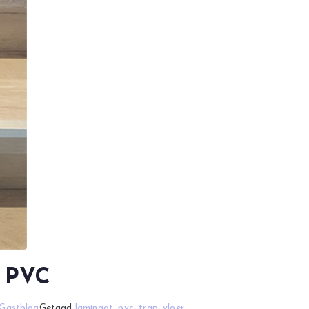
t PVC
Gastblog
Getagd
laminaat
,
pvc
,
trap
,
vloer