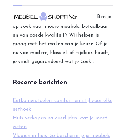
e
g
Ben je
o
op zoek naar mooie meubels, betaalbaar
r
en van goede kwaliteit? Wij helpen je
i
graag met het maken van je keuze. Of je
e
nu van modern, klassiek of tijdloos houdt,
ë
je vindt gegarandeerd wat je zoekt.
n
Recente berichten
Eetkamerstoelen: comfort en stijl voor elke
eethoek
Huis verkopen na overlijden: wat je moet
weten
Vlooien in huis: zo bescherm je je meubels