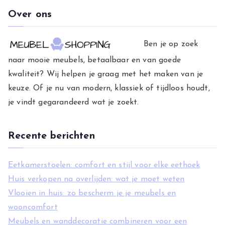
t
Over ons
e
g
Ben je op zoek
o
naar mooie meubels, betaalbaar en van goede
r
kwaliteit? Wij helpen je graag met het maken van je
i
keuze. Of je nu van modern, klassiek of tijdloos houdt,
e
je vindt gegarandeerd wat je zoekt.
ë
n
Recente berichten
Eetkamerstoelen: comfort en stijl voor elke eethoek
Huis verkopen na overlijden: wat je moet weten
Vlooien in huis: zo bescherm je je meubels en
wooncomfort
Meubels en wanddecoratie combineren voor een