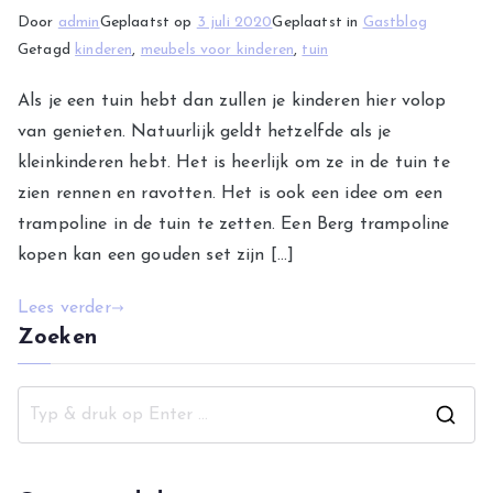
Door
admin
Geplaatst op
3 juli 2020
Geplaatst in
Gastblog
Getagd
kinderen
,
meubels voor kinderen
,
tuin
Als je een tuin hebt dan zullen je kinderen hier volop
van genieten. Natuurlijk geldt hetzelfde als je
kleinkinderen hebt. Het is heerlijk om ze in de tuin te
zien rennen en ravotten. Het is ook een idee om een
trampoline in de tuin te zetten. Een Berg trampoline
kopen kan een gouden set zijn […]
Lees verder
Zoeken
Z
o
e