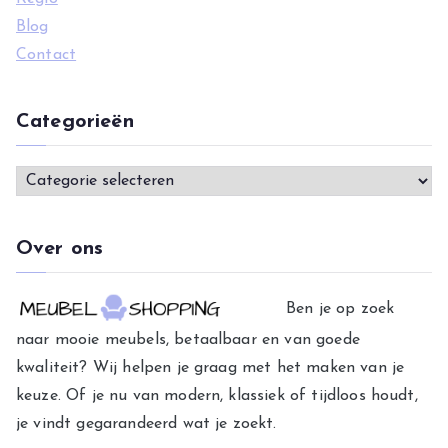
Blog
Contact
Categorieën
C
a
t
Over ons
e
g
Ben je op zoek
o
naar mooie meubels, betaalbaar en van goede
r
kwaliteit? Wij helpen je graag met het maken van je
i
keuze. Of je nu van modern, klassiek of tijdloos houdt,
e
je vindt gegarandeerd wat je zoekt.
ë