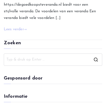
https://degoedkoopsteveranda.nl biedt voor een
stijlvolle veranda. De voordelen van een veranda Een
veranda biedt vele voordelen […]
Lees verder
Zoeken
Z
o
e
Gesponsord door
k
n
a
Informatie
a