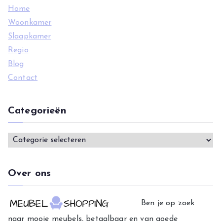
r
Home
:
Woonkamer
Slaapkamer
Regio
Blog
Contact
Categorieën
C
a
t
Over ons
e
g
Ben je op zoek
o
naar mooie meubels, betaalbaar en van goede