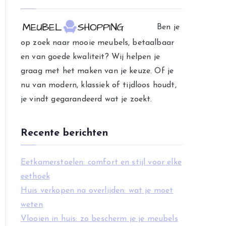
e
g
Ben je
o
op zoek naar mooie meubels, betaalbaar
r
en van goede kwaliteit? Wij helpen je
i
graag met het maken van je keuze. Of je
e
nu van modern, klassiek of tijdloos houdt,
ë
je vindt gegarandeerd wat je zoekt.
n
Recente berichten
Eetkamerstoelen: comfort en stijl voor elke
eethoek
Huis verkopen na overlijden: wat je moet
weten
Vlooien in huis: zo bescherm je je meubels