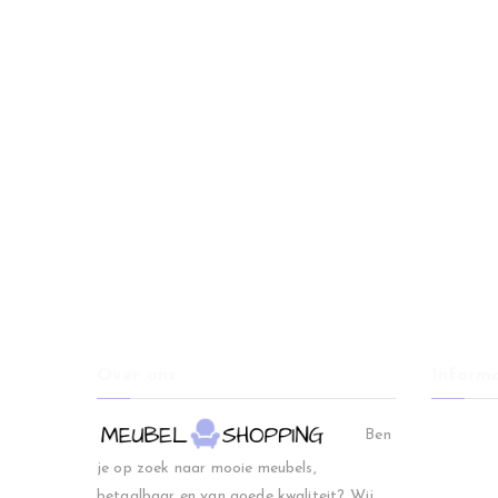
Over ons
Informa
Home
Ben
Woonkam
je op zoek naar mooie meubels,
Slaapkam
betaalbaar en van goede kwaliteit? Wij