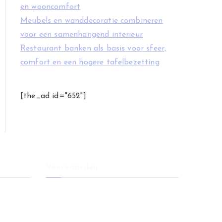
en wooncomfort
Meubels en wanddecoratie combineren
voor een samenhangend interieur
Restaurant banken als basis voor sfeer,
comfort en een hogere tafelbezetting
[the_ad id="652"]
Voorwaarden
l voor
Voorwaarden
Disclaimer
 je moet
Privacy