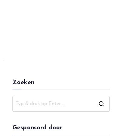
pping
Zoeken
Z
o
e
Gesponsord door
k