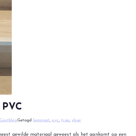
t PVC
Gastblog
Getagd
laminaat
,
pvc
,
trap
,
vloer
t meest gewilde materiaal geweest als het aankomt op een