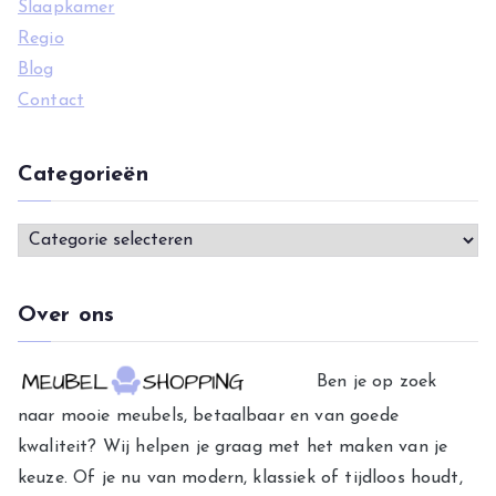
Slaapkamer
Regio
Blog
Contact
Categorieën
C
a
t
Over ons
e
g
Ben je op zoek
o
naar mooie meubels, betaalbaar en van goede
r
kwaliteit? Wij helpen je graag met het maken van je
i
keuze. Of je nu van modern, klassiek of tijdloos houdt,
e