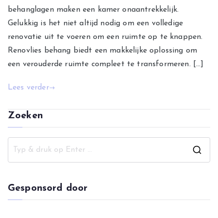
behanglagen maken een kamer onaantrekkelijk.
Gelukkig is het niet altijd nodig om een volledige
renovatie uit te voeren om een ruimte op te knappen.
Renovlies behang biedt een makkelijke oplossing om
een verouderde ruimte compleet te transformeren. […]
Lees verder
Zoeken
Z
o
e
Gesponsord door
k
n