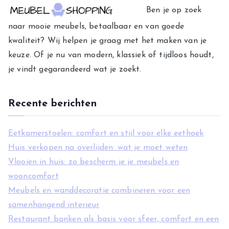
g
Ben je op zoek
o
naar mooie meubels, betaalbaar en van goede
r
kwaliteit? Wij helpen je graag met het maken van je
i
keuze. Of je nu van modern, klassiek of tijdloos houdt,
e
je vindt gegarandeerd wat je zoekt.
ë
n
Recente berichten
Eetkamerstoelen: comfort en stijl voor elke eethoek
Huis verkopen na overlijden: wat je moet weten
Vlooien in huis: zo bescherm je je meubels en
wooncomfort
Meubels en wanddecoratie combineren voor een
samenhangend interieur
Restaurant banken als basis voor sfeer, comfort en een