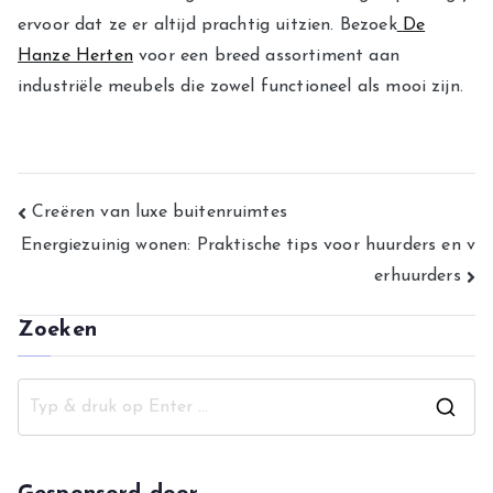
ervoor dat ze er altijd prachtig uitzien. Bezoek
De
Hanze Herten
voor een breed assortiment aan
industriële meubels die zowel functioneel als mooi zijn.
Bericht
Creëren van luxe buitenruimtes
Energiezuinig wonen: Praktische tips voor huurders en v
navigatie
erhuurders
Zoeken
Z
o
e