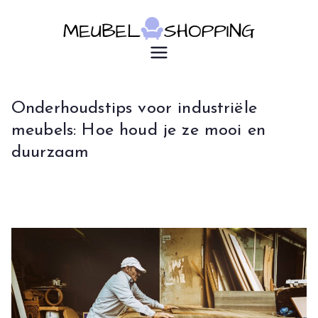
Ga
naar
de
u7183p16603
Meubelsho
inhoud
pping
Onderhoudstips voor industriële
meubels: Hoe houd je ze mooi en
duurzaam