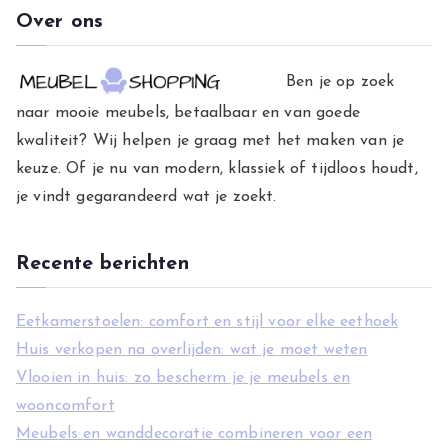
t
Over ons
e
g
Ben je op zoek
o
naar mooie meubels, betaalbaar en van goede
r
kwaliteit? Wij helpen je graag met het maken van je
i
keuze. Of je nu van modern, klassiek of tijdloos houdt,
e
je vindt gegarandeerd wat je zoekt.
ë
n
Recente berichten
Eetkamerstoelen: comfort en stijl voor elke eethoek
Huis verkopen na overlijden: wat je moet weten
Vlooien in huis: zo bescherm je je meubels en
wooncomfort
Meubels en wanddecoratie combineren voor een