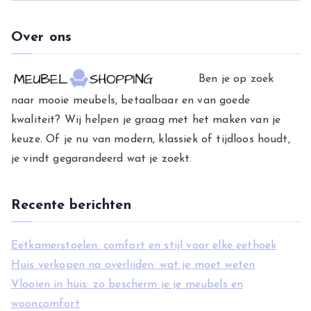
a
t
Over ons
e
g
Ben je op zoek
o
naar mooie meubels, betaalbaar en van goede
r
kwaliteit? Wij helpen je graag met het maken van je
i
keuze. Of je nu van modern, klassiek of tijdloos houdt,
e
je vindt gegarandeerd wat je zoekt.
ë
n
Recente berichten
Eetkamerstoelen: comfort en stijl voor elke eethoek
Huis verkopen na overlijden: wat je moet weten
Vlooien in huis: zo bescherm je je meubels en
wooncomfort