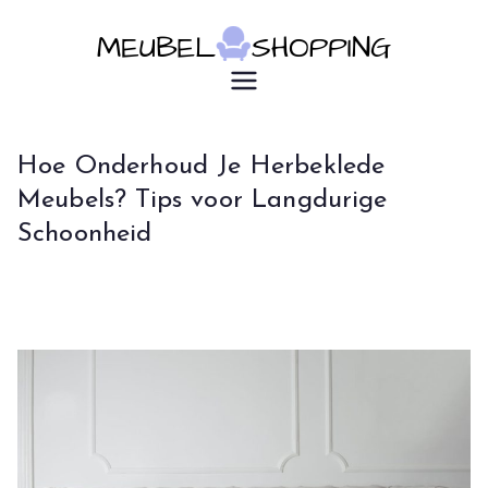
Ga
naar
de
u7183p16603
Meubelsho
inhoud
pping
Hoe Onderhoud Je Herbeklede
Meubels? Tips voor Langdurige
Schoonheid