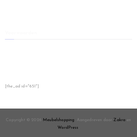
interieur
Restaurant banken als basis voor sfeer, comfort en een hogere
tafelbezetting
Voorwaarden
Voorwaarden
Disclaimer
Privacy
Sitemap
Handige tips
[the_ad id="651"]
Copyright © 2026
Meubelshopping
. Aangedreven door
Zakra
en
WordPress
.