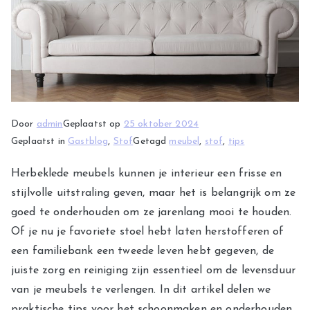
Door
admin
Geplaatst op
25 oktober 2024
Geplaatst in
Gastblog
,
Stof
Getagd
meubel
,
stof
,
tips
Herbeklede meubels kunnen je interieur een frisse en
stijlvolle uitstraling geven, maar het is belangrijk om ze
goed te onderhouden om ze jarenlang mooi te houden.
Of je nu je favoriete stoel hebt laten herstofferen of
een familiebank een tweede leven hebt gegeven, de
juiste zorg en reiniging zijn essentieel om de levensduur
van je meubels te verlengen. In dit artikel delen we
praktische tips voor het schoonmaken en onderhouden