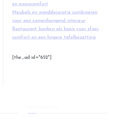
en wooncomfort
Meubels en wanddecoratie combineren
voor een samenhangend interieur
Restaurant banken als basis voor sfeer,
comfort en een hogere tafelbezetting
[the_ad id="652"]
Voorwaarden
l voor
Voorwaarden
Disclaimer