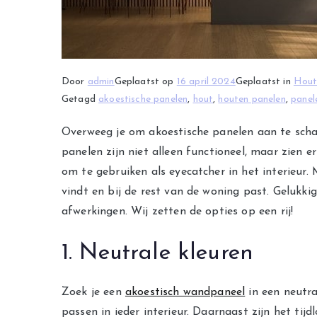
Door
admin
Geplaatst op
16 april 2024
Geplaatst in
Hou
Getagd
akoestische panelen
,
hout
,
houten panelen
,
panel
Overweeg je om akoestische panelen aan te schaf
panelen zijn niet alleen functioneel, maar zien er
om te gebruiken als eyecatcher in het interieur. M
vindt en bij de rest van de woning past. Gelukkig
afwerkingen. Wij zetten de opties op een rij!
1. Neutrale kleuren
Zoek je een
akoestisch wandpaneel
in een neutra
passen in ieder interieur. Daarnaast zijn het tijd