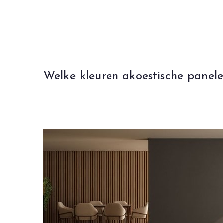
Ga
naar
de
inhoud
Welke kleuren akoestische panele