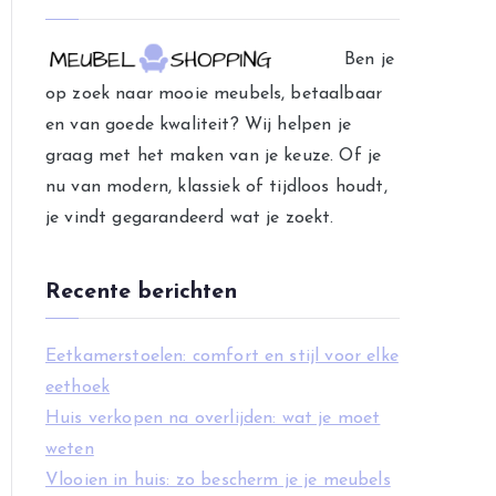
e
g
Ben je
o
op zoek naar mooie meubels, betaalbaar
r
en van goede kwaliteit? Wij helpen je
i
graag met het maken van je keuze. Of je
e
nu van modern, klassiek of tijdloos houdt,
ë
je vindt gegarandeerd wat je zoekt.
n
Recente berichten
Eetkamerstoelen: comfort en stijl voor elke
eethoek
Huis verkopen na overlijden: wat je moet
weten
Vlooien in huis: zo bescherm je je meubels