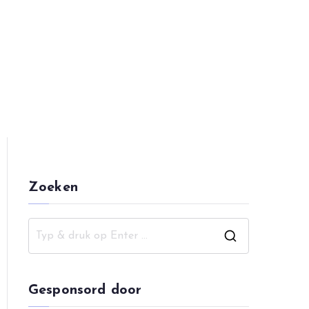
pping
Zoeken
Z
o
e
Gesponsord door
k