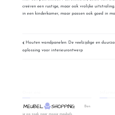
creëren een rustige, maar ook vrolijke uitstralin
in een kinderkamer, maar passen ook goed in mod
Bericht
Houten wandpanelen: De veelzijdige en duurz
oplossing voor interieurontwerp
navigatie
Over ons
Informa
Home
Ben
Woonkam
je op zoek naar mooie meubels,