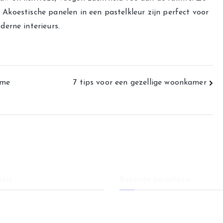
g. Akoestische panelen in een pastelkleur zijn perfect voor
erne interieurs.
ame
7 tips voor een gezellige woonkamer
tie
Recente berichten
Eetkamerstoelen: comfort en stij
er
elke eethoek